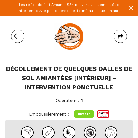
Les règles de l’art Amiante SS4 peuvent uniquement être
mises en œuvre par le personnel formé au risque amiante
DÉCOLLEMENT DE QUELQUES DALLES DE
SOL AMIANTÉES [INTÉRIEUR] -
INTERVENTION PONCTUELLE
Opérateur :
1
Empoussièrement :
Niveau 1